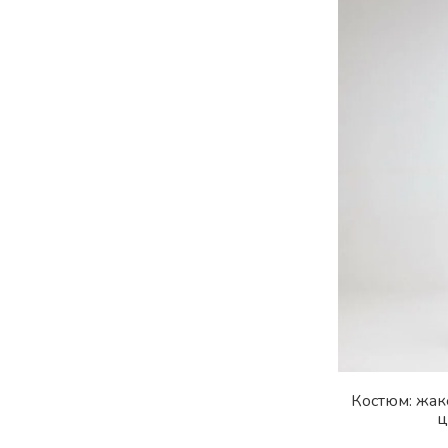
Костюм: жак
ц