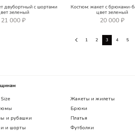
ет двубортный с шортами
Костюм: жакет с брюками-
цвет зеленый
цвет зеленый
21 000
₽
20 000
₽
1
2
3
4
5
щинам
 Size
Жакеты и жилеты
тюмы
Брюки
зы и рубашки
Платья
и и шорты
Футболки