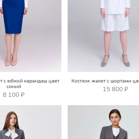
т с юбкой карандаш цвет
Костюм: жакет с шортами цв
синий
15 800
₽
8 100
₽