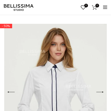
0
0
ВОЙ
- 50%