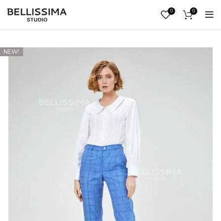
0
0
ВОЙ
NEW!