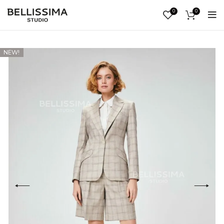
0
0
ВОЙ
NEW!