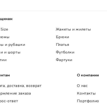
щинам
 Size
Жакеты и жилеты
тюмы
Брюки
зы и рубашки
Платья
и и шорты
Футболки
тии
Фартуки
ентам
О компании
та, доставка, возврат
О нас
рмление заказа
Контакты
рос-ответ
Портфолио