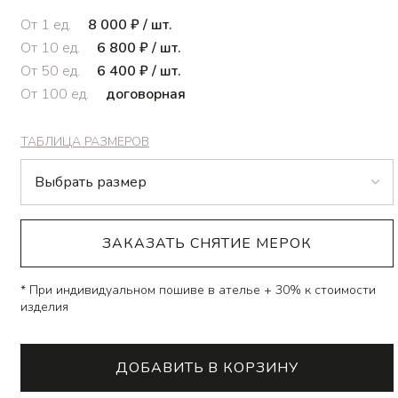
От
1
ед.
8 000
₽
/ шт.
От
10
ед.
6 800
₽
/ шт.
От
50
ед.
6 400
₽
/ шт.
От
100
ед.
договорная
ТАБЛИЦА РАЗМЕРОВ
ЗАКАЗАТЬ СНЯТИЕ МЕРОК
* При индивидуальном пошиве в ателье + 30% к стоимости
изделия
ДОБАВИТЬ В КОРЗИНУ